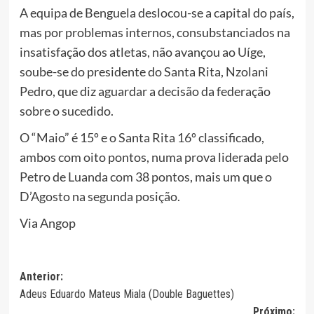
A equipa de Benguela deslocou-se a capital do país,
mas por problemas internos, consubstanciados na
insatisfação dos atletas, não avançou ao Uíge,
soube-se do presidente do Santa Rita, Nzolani
Pedro, que diz aguardar a decisão da federação
sobre o sucedido.
O “Maio” é 15º e o Santa Rita 16º classificado,
ambos com oito pontos, numa prova liderada pelo
Petro de Luanda com 38 pontos, mais um que o
D’Agosto na segunda posição.
Via Angop
Navegação
Anterior:
Adeus Eduardo Mateus Miala (Double Baguettes)
de
Próximo: