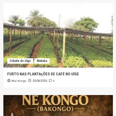
Cidade do Uíge
Mukaba
FURTO NAS PLANTAçÕES DE CAFÉ NO UÍGE
Wizi-Kongo
0
30/06/2026