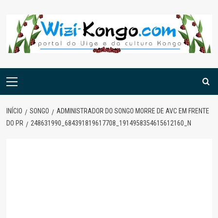
Skip
to
content
Menu
principal
INÍCIO
SONGO
ADMINISTRADOR DO SONGO MORRE DE AVC EM FRENTE
DO PR
248631990_684391819617708_1914958354615612160_N