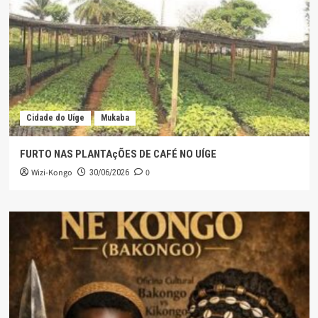
Cidade do Uíge
Mukaba
FURTO NAS PLANTAçÕES DE CAFÉ NO UÍGE
Wizi-Kongo
0
30/06/2026