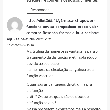
acreditem e confiem nos nossos dirigentes.
Responder
https://diet365.fit/g1-maca-xtrapower-
funciona-anvisa-composicao-preco-valor-
comprar-Resenha-farmacia-bula-reclame-
aqui-saiba-tudo-2025
diz:
15/05/2026 às 23:28
A citrulina dá numerosas vantagens para o
tratamento da disfunção erétil, sobretudo
devido ao seu papel
na melhora da circulação sanguínea e da
função vascular.
Quais são as vantagens da citrulina pra
disfunção
erétil? O que é e quais são os tipos de
disfunção sexual?
Nessa postagem, explicamos mais a respeito