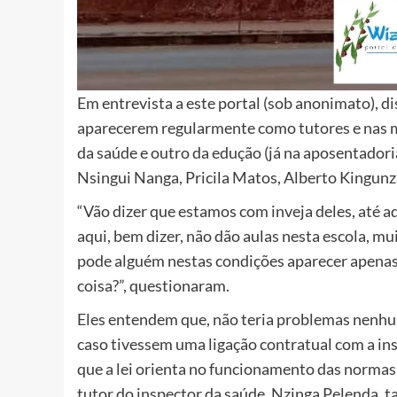
Em entrevista a este portal (sob anonimato), d
aparecerem regularmente como tutores e nas mes
da saúde e outro da edução (já na aposentador
Nsingui Nanga, Pricila Matos, Alberto Kingun
“Vão dizer que estamos com inveja deles, até a
aqui, bem dizer, não dão aulas nesta escola, m
pode alguém nestas condições aparecer apenas p
coisa?”, questionaram.
Eles entendem que, não teria problemas nenhu
caso tivessem uma ligação contratual com a in
que a lei orienta no funcionamento das normas
tutor do inspector da saúde, Nzinga Pelenda, 