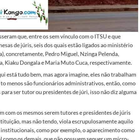
isseram que, entre os sem vínculo com o ITSU e que
as de júris, seis dos quais estão ligados ao ministério
ia), concretamente, Pedro Miguel, Nzinga Pelenda,
za, Kiaku Dongala e Maria Muto Cuca, respectivamente.
qui está tudo bem, mas agora imagine, eles não trabalham
uito menos são funcionários administrativos, então, como
ara ser tutor ou presidentes de júri, isso não diz alguma
m com os mesmos serem tutores e presidentes de júris
stituição, mas não tendo, viola escrupulosamente aquilo
 institucionais, como por exemplo, o aparecimento como
tal como os demais, que não possuem sequer um micro-