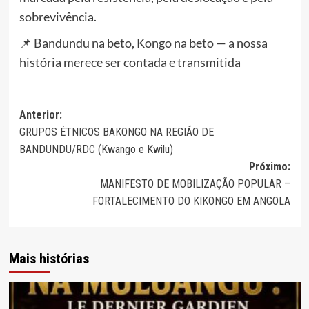
sobrevivência.
📌 Bandundu na beto, Kongo na beto — a nossa
história merece ser contada e transmitida
Navegação
Anterior:
GRUPOS ÉTNICOS BAKONGO NA REGIÃO DE
de
BANDUNDU/RDC (Kwango e Kwilu)
artigos
Próximo:
MANIFESTO DE MOBILIZAÇÃO POPULAR –
FORTALECIMENTO DO KIKONGO EM ANGOLA
Mais histórias