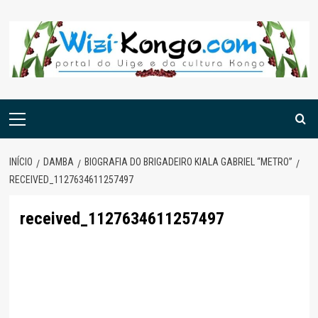
Skip
to
content
Menu
principal
INÍCIO
DAMBA
BIOGRAFIA DO BRIGADEIRO KIALA GABRIEL “METRO”
RECEIVED_1127634611257497
received_1127634611257497