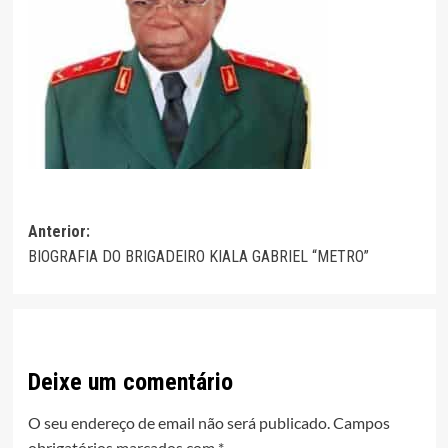
Navegação
Anterior:
BIOGRAFIA DO BRIGADEIRO KIALA GABRIEL “METRO”
de
artigos
Deixe um comentário
O seu endereço de email não será publicado.
Campos
obrigatórios marcados com
*