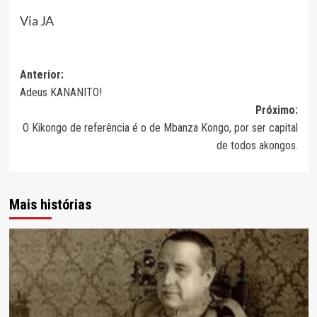
Via JA
Navegação
Anterior:
Adeus KANANITO!
de
Próximo:
artigos
O Kikongo de referência é o de Mbanza Kongo, por ser capital
de todos akongos.
Mais histórias