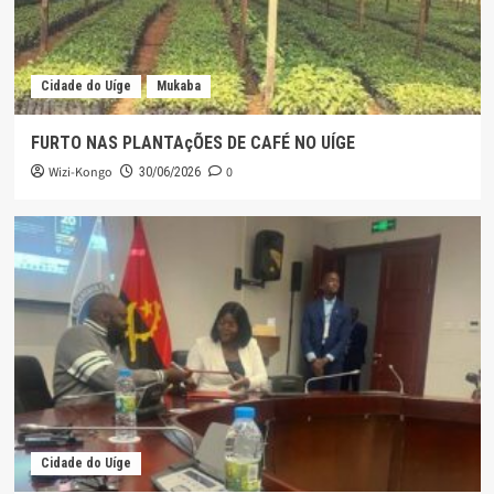
Cidade do Uíge
Mukaba
FURTO NAS PLANTAçÕES DE CAFÉ NO UÍGE
Wizi-Kongo
0
30/06/2026
Cidade do Uíge