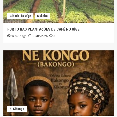
Cidade do Uíge
Mukaba
FURTO NAS PLANTAçÕES DE CAFÉ NO UÍGE
Wizi-Kongo
0
30/06/2026
A. Kikongo