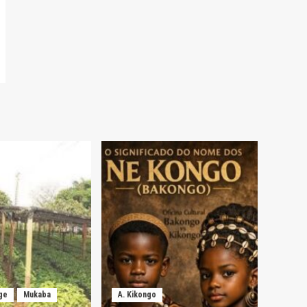
ge
Mukaba
A. Kikongo