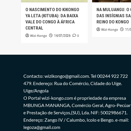
O NASCIMENTO DO KIKONGO
NA MULUANGU: O
YA LETA (KITUBA): DA BAIXA
DAS INSÍGNIAS S
VALE DO CONGO À ÁFRICA
REINO DO KONGO
CENTRAL
Wizi-Kongo
11/
Wizi-Kongo
0
14/07/2026
Contacto: wizikongo@gmail.com. Tel 00244 922 722
479. Endereço: Rua do Comércio, Cidade do Uíge.
Uíge/Angola
O Portal wizi-kongo.com é propriedade da empresa
MBUNGA MANANGA, Comércio Geral, Agro-Pecúar
e Prestação de Serviços,(SU), Lda. NIF: 5002986671.
Endereço: Zango IV / Calumbo, Icolo e Bengo. e-mail:
legoza@gmail.com