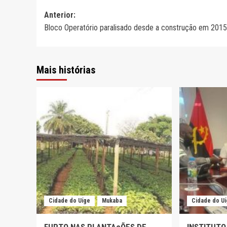
Navegação
Anterior:
Bloco Operatório paralisado desde a construção em 2015
de
artigos
Mais histórias
Cidade do Uíge
Mukaba
Cidade do U