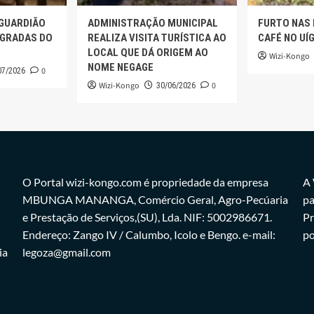
 GUARDIÃO
ADMINISTRAÇÃO MUNICIPAL
FURTO NAS
AGRADAS DO
REALIZA VISITA TURÍSTICA AO
CAFÉ NO UÍ
LOCAL QUE DÁ ORIGEM AO
Wizi-Kongo
NOME NEGAGE
0
07/2026
Wizi-Kongo
0
30/06/2026
O Portal wizi-kongo.com é propriedade da empresa
A 
MBUNGA MANANGA, Comércio Geral, Agro-Pecúaria
pa
e Prestação de Serviços,(SU), Lda. NIF: 5002986671.
Pr
Endereço: Zango IV / Calumbo, Icolo e Bengo. e-mail:
po
ia
legoza@gmail.com