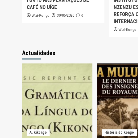
FURTO NAS PLANTAçÕES DE
INSTITUTO
CAFÉ NO UÍGE
NZENZU ES
REFORÇA 
Wizi-Kongo
0
30/06/2026
INTERNAC
Wizi-Kongo
Actualidades
A. Kikongo
História do Kongo