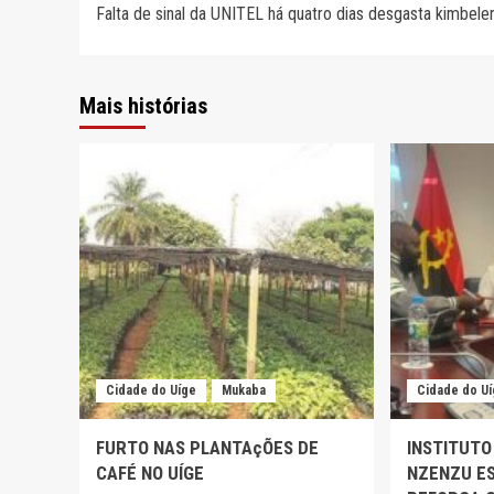
Falta de sinal da UNITEL há quatro dias desgasta kimbele
de
artigos
Mais histórias
Cidade do Uíge
Mukaba
Cidade do U
FURTO NAS PLANTAçÕES DE
INSTITUTO
CAFÉ NO UÍGE
NZENZU ES