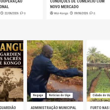
COOPERAÇÃO
CONDIÇÕES DE COMÉRCIO COM
IONAL
NOVO MERCADO
0
Wizi-Kongo
0
22/06/2026
09/06/2026
Negage
Noticias do Uige
Cidade do Uí
 GUARDIÃO
ADMINISTRAÇÃO MUNICIPAL
FURTO NAS