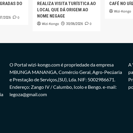
AGRADAS DO
REALIZA VISITA TURÍSTICA AO
CAFÉ NO UÍ
LOCAL QUE DÁ ORIGEM AO
Wizi-Kongo
NOME NEGAGE
0
07/2026
Wizi-Kongo
0
30/06/2026
O Portal wizi-kongo.com é propriedade da empresa
A 
MBUNGA MANANGA, Comércio Geral, Agro-Pecúaria
pa
e Prestação de Serviços,(SU), Lda. NIF: 5002986671.
Pr
Endereço: Zango IV / Calumbo, Icolo e Bengo. e-mail:
po
ia
legoza@gmail.com