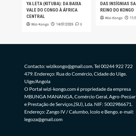
YA LETA (KITUBA): DA BAIXA
DAS INSÍGNIAS S
VALE DO CONGO À ÁFRICA
REINO DO KONGO
CENTRAL
Wizi-Kongo
11/
Wizi-Kongo
0
14/07/2026
Contacto: wizikongo@gmail.com. Tel 00244 922 722
479. Endereço: Rua do Comércio, Cidade do Uíge.
Uíge/Angola
O Portal wizi-kongo.com é propriedade da empresa
MBUNGA MANANGA, Comércio Geral, Agro-Pecúar
e Prestação de Serviços,(SU), Lda. NIF: 5002986671.
Endereço: Zango IV / Calumbo, Icolo e Bengo. e-mail:
legoza@gmail.com