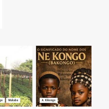
ge
Mukaba
A. Kikongo