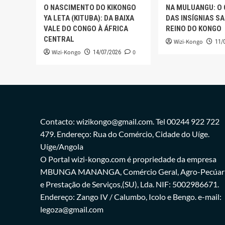
O NASCIMENTO DO KIKONGO
NA MULUANGU: O
YA LETA (KITUBA): DA BAIXA
DAS INSÍGNIAS S
VALE DO CONGO À ÁFRICA
REINO DO KONGO
CENTRAL
Wizi-Kongo
11/
Wizi-Kongo
0
14/07/2026
Contacto: wizikongo@gmail.com. Tel 00244 922 722
479. Endereço: Rua do Comércio, Cidade do Uíge.
Uíge/Angola
O Portal wizi-kongo.com é propriedade da empresa
MBUNGA MANANGA, Comércio Geral, Agro-Pecúar
e Prestação de Serviços,(SU), Lda. NIF: 5002986671.
Endereço: Zango IV / Calumbo, Icolo e Bengo. e-mail:
legoza@gmail.com