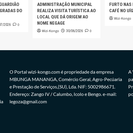
 GUARDIÃO
ADMINISTRAÇÃO MUNICIPAL
FURTO NAS
AGRADAS DO
REALIZA VISITA TURÍSTICA AO
CAFÉ NO UÍ
LOCAL QUE DÁ ORIGEM AO
Wizi-Kongo
NOME NEGAGE
0
07/2026
Wizi-Kongo
0
30/06/2026
O Portal wizi-kongo.com é propriedade da empresa
A 
MBUNGA MANANGA, Comércio Geral, Agro-Pecúaria
pa
e Prestação de Serviços,(SU), Lda. NIF: 5002986671.
Pr
Endereço: Zango IV / Calumbo, Icolo e Bengo. e-mail:
po
ia
legoza@gmail.com