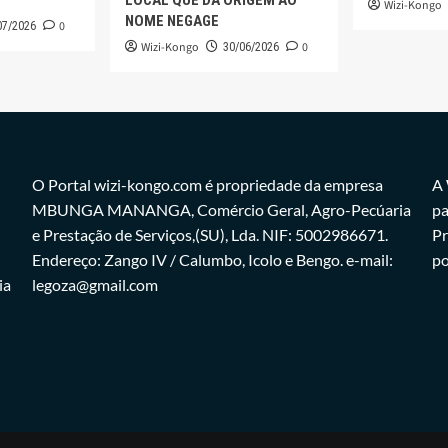
LOCAL QUE DÁ ORIGEM AO
Wizi-Kongo
NOME NEGAGE
0
07/2026
Wizi-Kongo
0
30/06/2026
O Portal wizi-kongo.com é propriedade da empresa
A 
MBUNGA MANANGA, Comércio Geral, Agro-Pecúaria
pa
e Prestação de Serviços,(SU), Lda. NIF: 5002986671.
Pr
Endereço: Zango IV / Calumbo, Icolo e Bengo. e-mail:
po
ia
legoza@gmail.com