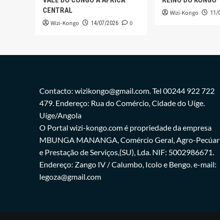
VALE DO CONGO À ÁFRICA
REINO DO KONGO
CENTRAL
Wizi-Kongo
11/
Wizi-Kongo
0
14/07/2026
Contacto: wizikongo@gmail.com. Tel 00244 922 722
479. Endereço: Rua do Comércio, Cidade do Uíge.
Uíge/Angola
O Portal wizi-kongo.com é propriedade da empresa
MBUNGA MANANGA, Comércio Geral, Agro-Pecúar
e Prestação de Serviços,(SU), Lda. NIF: 5002986671.
Endereço: Zango IV / Calumbo, Icolo e Bengo. e-mail:
legoza@gmail.com