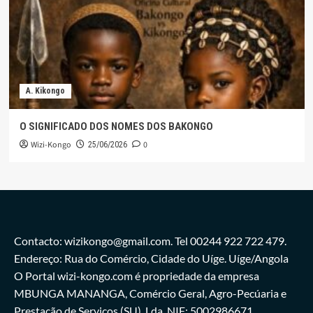
A. Kikongo
O SIGNIFICADO DOS NOMES DOS BAKONGO
Wizi-Kongo
0
25/06/2026
Contacto: wizikongo@gmail.com. Tel 00244 922 722 479.
Endereço: Rua do Comércio, Cidade do Uíge. Uíge/Angola
O Portal wizi-kongo.com é propriedade da empresa
MBUNGA MANANGA, Comércio Geral, Agro-Pecúaria e
Prestação de Serviços,(SU), Lda. NIF: 5002986671.