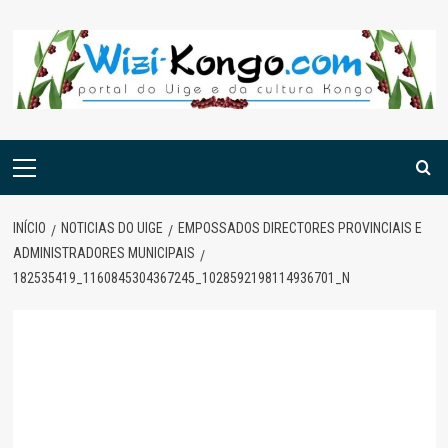
Skip
to
content
Menu
principal
INÍCIO
NOTICIAS DO UIGE
EMPOSSADOS DIRECTORES PROVINCIAIS E
ADMINISTRADORES MUNICIPAIS
182535419_1160845304367245_1028592198114936701_N