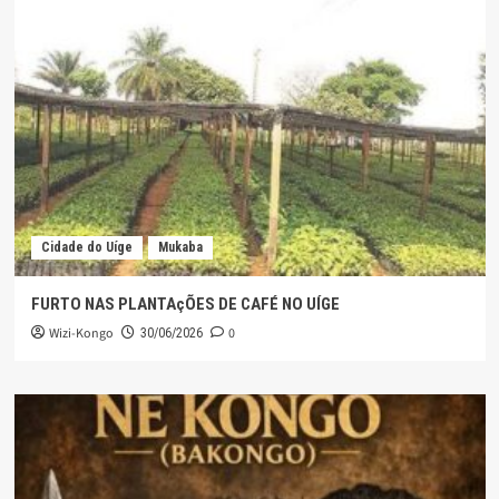
Cidade do Uíge
Mukaba
FURTO NAS PLANTAçÕES DE CAFÉ NO UÍGE
Wizi-Kongo
0
30/06/2026