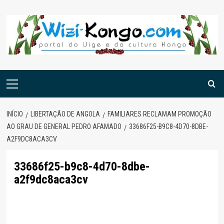
Skip
to
content
Menu
principal
INÍCIO
LIBERTAÇÃO DE ANGOLA
FAMILIARES RECLAMAM PROMOÇÃO
AO GRAU DE GENERAL PEDRO AFAMADO
33686F25-B9C8-4D70-8DBE-
A2F9DC8ACA3CV
33686f25-b9c8-4d70-8dbe-
a2f9dc8aca3cv