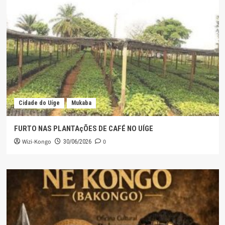
Cidade do Uíge
Mukaba
FURTO NAS PLANTAçÕES DE CAFÉ NO UÍGE
Wizi-Kongo
0
30/06/2026