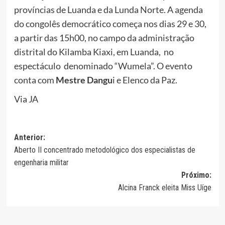
províncias de Luanda e da Lunda Norte. A agenda
do congolês democrático começa nos dias 29 e 30,
a partir das 15h00, no campo da administração
distrital do Kilamba Kiaxi, em Luanda, no
espectáculo denominado “Wumela”. O evento
conta com
Mestre Dangu
i e Elenco da Paz.
Via JA
Navegação
Anterior:
Aberto II concentrado metodológico dos especialistas de
de
engenharia militar
artigos
Próximo:
Alcina Franck eleita Miss Uíge