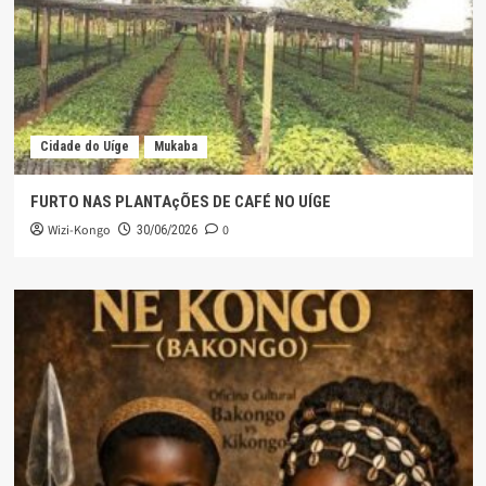
Cidade do Uíge
Mukaba
FURTO NAS PLANTAçÕES DE CAFÉ NO UÍGE
Wizi-Kongo
0
30/06/2026