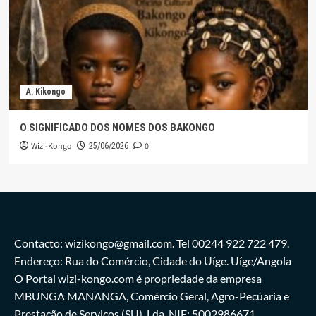
A. Kikongo
O SIGNIFICADO DOS NOMES DOS BAKONGO
Wizi-Kongo
0
25/06/2026
Contacto: wizikongo@gmail.com. Tel 00244 922 722 479.
Endereço: Rua do Comércio, Cidade do Uíge. Uíge/Angola
O Portal wizi-kongo.com é propriedade da empresa
MBUNGA MANANGA, Comércio Geral, Agro-Pecúaria e
Prestação de Serviços,(SU), Lda. NIF: 5002986671.