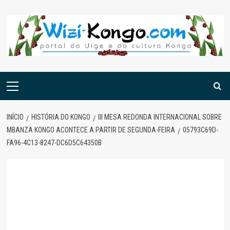
Skip
to
content
Menu
principal
INÍCIO
HISTÓRIA DO KONGO
III MESA REDONDA INTERNACIONAL SOBRE
MBANZA KONGO ACONTECE A PARTIR DE SEGUNDA-FEIRA
05793C69D-
FA96-4C13-8247-DC6D5C64350B