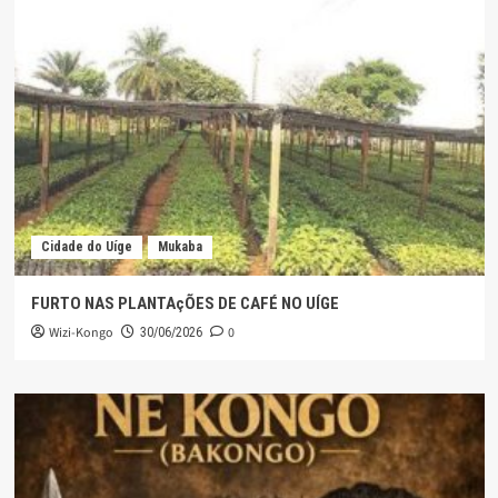
Cidade do Uíge
Mukaba
FURTO NAS PLANTAçÕES DE CAFÉ NO UÍGE
Wizi-Kongo
0
30/06/2026