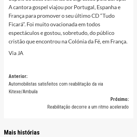
A cantora gospel viajou por Portugal, Espanha e
França para promover o seu último CD “Tudo
Ficará”. Foi muito ovacionada em todos
espectáculos e gostou, sobretudo, do público
cristão que encontrou na Colónia da Fé, em França.
Via JA
Navegação
Anterior:
Automobilistas satisfeitos com reabilitação da via
de
Kitexe/Ambuila
artigos
Próximo:
Reabilitação decorre a um ritmo acelerado
Mais histórias