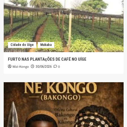
Cidade do Uíge
Mukaba
FURTO NAS PLANTAçÕES DE CAFÉ NO UÍGE
Wizi-Kongo
0
30/06/2026