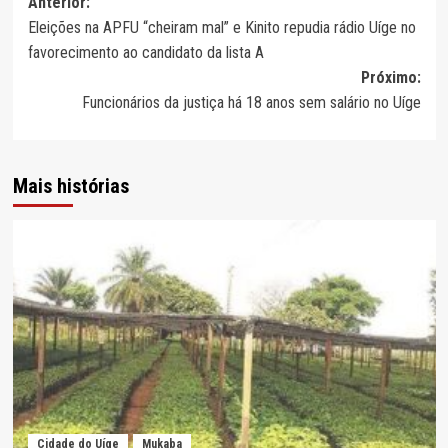
Navegação
Anterior:
Eleições na APFU “cheiram mal” e Kinito repudia rádio Uíge no
de
favorecimento ao candidato da lista A
artigos
Próximo:
Funcionários da justiça há 18 anos sem salário no Uíge
Mais histórias
Cidade do Uíge
Mukaba