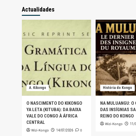
Actualidades
A. Kikongo
História do Kongo
O NASCIMENTO DO KIKONGO
NA MULUANGU: O
YA LETA (KITUBA): DA BAIXA
DAS INSÍGNIAS S
VALE DO CONGO À ÁFRICA
REINO DO KONGO
CENTRAL
Wizi-Kongo
11/
Wizi-Kongo
0
14/07/2026