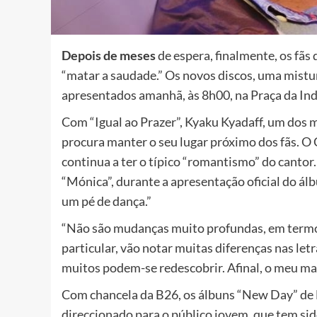
Depois
de meses
de espera, finalmente, os fãs
“matar a saudade.” Os novos discos, uma mistu
apresentados amanhã, às 8h00, na Praça da In
Com “Igual ao Prazer”, Kyaku Kyadaff, um dos
procura manter o seu lugar próximo dos fãs. O 
continua a ter o típico “romantismo” do cantor.
“Mónica”, durante a apresentação oficial do álb
um pé de dança.”
“Não são mudanças muito profundas, em termos
particular, vão notar muitas diferenças nas letr
muitos podem-se redescobrir. Afinal, o meu ma
Com chancela da B26, os álbuns “New Day” de Li
direccionado para o público jovem, que tem sid