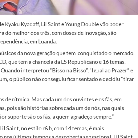
 de Kyaku Kyadaff, Lil Saint e Young Double vão poder
ra do melhor dos três, com doses de inovação, são
dependência, em Luanda.
 músicos da nova geração que tem conquistado o mercado,
CD, que tem a chancela da LS Republicano e 16 temas,
 Quando interpretou “Bisso na Bisso”, “Igual ao Prazer” e
um, o público não conseguiu ficar sentado e decidiu “tirar
 de rítmica. Mas cada um dos ouvintes e os fãs, em
as, pois são histórias sobre cada um de nós, nas quais
ior suporte são os fãs, a quem agradeço sempre.”
l Saint, no estilo r&b, com 14 temas, é mais
o nos últimos tempos a descoberta sensacional. Lil Saint