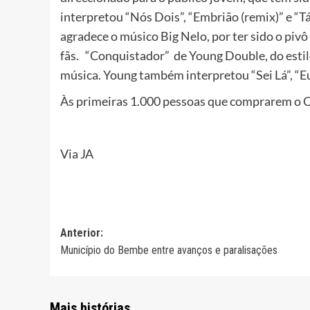
interpretou “Nós Dois”, “Embrião (remix)” e “T
agradece o músico Big Nelo, por ter sido o pivô
fãs. “Conquistador” de Young Double, do estil
música. Young também interpretou “Sei Lá”, “E
Às primeiras 1.000 pessoas que comprarem o CD
Via JA
Navegação
Anterior:
Município do Bembe entre avanços e paralisações
de
artigos
Mais histórias