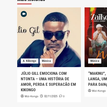
A. Kikongo
Música
Música
JÚLIO GILL EMOCIONA COM
“MAKINU”,
NTONTA – UMA HISTÓRIA DE
LANGA, UM
AMOR, PERDA E SUPERACÃO EM
PARA DAN
KIKONGO
Wizi-Kongo
Wizi-Kongo
0
02/11/2025