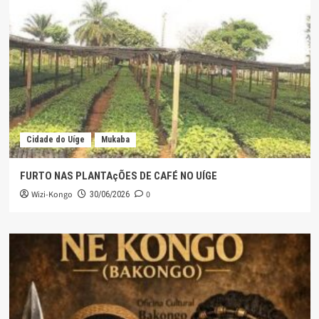
Cidade do Uíge
Mukaba
FURTO NAS PLANTAçÕES DE CAFÉ NO UÍGE
Wizi-Kongo
0
30/06/2026