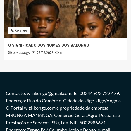
A. Kikongo
O SIGNIFICADO DOS NOMES DOS BAKONGO
Wizi-Kongo
0
25/06/2026
Contacto: wizikongo@gmail.com. Tel 00244 922 722 479.
Endereço: Rua do Comércio, Cidade do Uíge. Uíge/Angola
O Portal wizi-kongo.com é propriedade da empresa
MBUNGA MANANGA, Comércio Geral, Agro-Pecúaria e
Prestação de Serviços,(SU), Lda. NIF: 5002986671.
Endereço: Zango IV / Calumbo, Icolo e Bengo. e-mail: