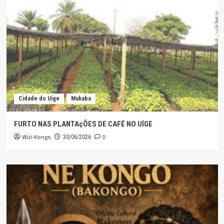
Cidade do Uíge
Mukaba
FURTO NAS PLANTAçÕES DE CAFÉ NO UÍGE
Wizi-Kongo
0
30/06/2026