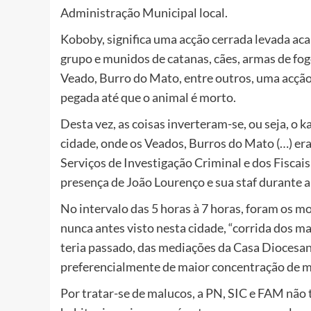
Administração Municipal local.
Koboby, significa uma acção cerrada levada ac
grupo e munidos de catanas, cães, armas de fogo
Veado, Burro do Mato, entre outros, uma acção
pegada até que o animal é morto.
Desta vez, as coisas inverteram-se, ou seja, o
cidade, onde os Veados, Burros do Mato (…) era
Serviços de Investigação Criminal e dos Fiscai
presença de João Lourenço e sua staf durante a
No intervalo das 5 horas à 7 horas, foram os 
nunca antes visto nesta cidade, “corrida dos m
teria passado, das mediações da Casa Diocesana 
preferencialmente de maior concentração de m
Por tratar-se de malucos, a PN, SIC e FAM não t