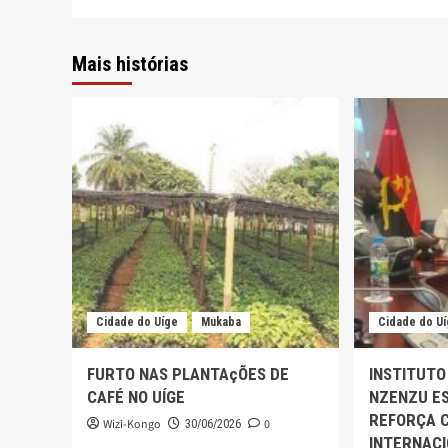
Mais histórias
Cidade do Uíge
Mukaba
Cidade do U
FURTO NAS PLANTAçÕES DE
INSTITUTO
CAFÉ NO UÍGE
NZENZU ES
REFORÇA 
Wizi-Kongo
0
30/06/2026
INTERNAC