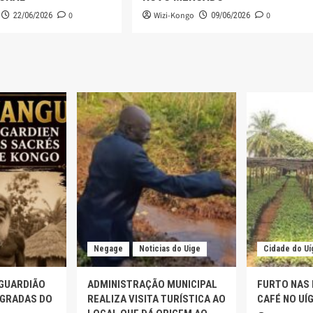
0
Wizi-Kongo
0
22/06/2026
09/06/2026
Negage
Noticias do Uige
Cidade do Uí
 GUARDIÃO
ADMINISTRAÇÃO MUNICIPAL
FURTO NAS
AGRADAS DO
REALIZA VISITA TURÍSTICA AO
CAFÉ NO UÍ