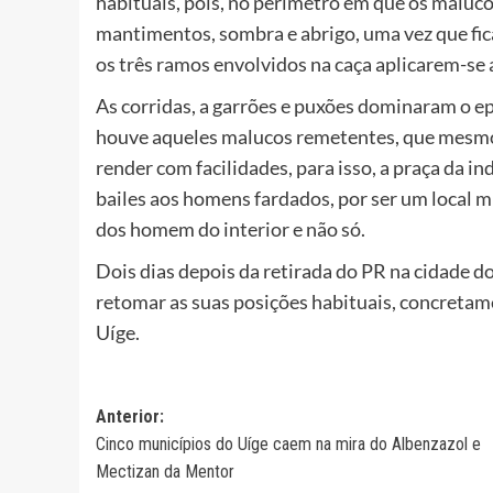
habituais, pois, no perímetro em que os maluc
mantimentos, sombra e abrigo, uma vez que fica 
os três ramos envolvidos na caça aplicarem-se 
As corridas, a garrões e puxões dominaram o ep
houve aqueles malucos remetentes, que mesmo
render com facilidades, para isso, a praça da i
bailes aos homens fardados, por ser um local 
dos homem do interior e não só.
Dois dias depois da retirada do PR na cidade d
retomar as suas posições habituais, concretame
Uíge.
Navegação
Anterior:
Cinco municípios do Uíge caem na mira do Albenzazol e
de
Mectizan da Mentor
artigos