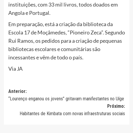
instituições, com 33 mil livros, todos doados em
Angola e Portugal.
Em preparação, está a criação da biblioteca da
Escola 17 de Moçâmedes, “Pioneiro Zeca”. Segundo
Rui Ramos, os pedidos para a criação de pequenas
bibliotecas escolares e comunitárias são
incessantes e vêm de todo o país.
Via JA
Navegação
Anterior:
“Lourenço enganou os jovens” gritavam manifestantes no Uíge
de
Próximo:
artigos
Habitantes de Kimbata com novas infraestruturas sociais