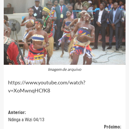
Imagem de arquivo
https://www.youtube.com/watch?
v=XoMwnqHCfK8
Navegação
Anterior:
Ndinga a Wizi 04/13
de
Próximo: