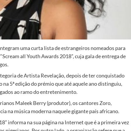
 integram uma curta lista de estrangeiros nomeados para
“Scream all Youth Awards 2018”, cuja gala de entrega de
gos.
tegoria de Artista Revelação, depois de ter conquistado
o na 5ª edição do prémio que até aquele ano distinguiu,
ligados ao ramo do entretenimento.
erianos Maleek Berry (produtor), os cantores Zoro,
ia na música moderna naquele gigante país africano.
8” informa na sua página na Internet que é a primeira vez
s nigerianos. Por outro lado, a organização refere que a