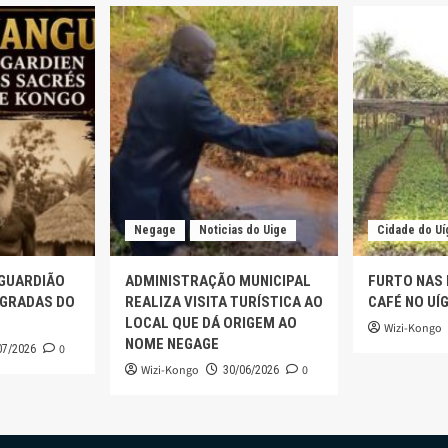
Negage
Noticias do Uige
Cidade do Uí
 GUARDIÃO
ADMINISTRAÇÃO MUNICIPAL
FURTO NAS
AGRADAS DO
REALIZA VISITA TURÍSTICA AO
CAFÉ NO UÍ
LOCAL QUE DÁ ORIGEM AO
Wizi-Kongo
NOME NEGAGE
0
07/2026
Wizi-Kongo
0
30/06/2026