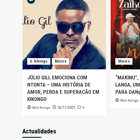
A. Kikongo
Música
Música
JÚLIO GILL EMOCIONA COM
“MAKINU”,
NTONTA – UMA HISTÓRIA DE
LANGA, UM
AMOR, PERDA E SUPERACÃO EM
PARA DAN
KIKONGO
Wizi-Kongo
Wizi-Kongo
0
02/11/2025
Actualidades