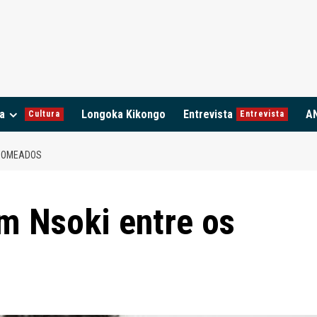
a
Longoka Kikongo
Entrevista
A
Cultura
Entrevista
 NOMEADOS
m Nsoki entre os