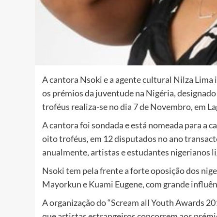
A cantora Nsoki e a agente cultural Nilza Lima
os prémios da juventude na Nigéria, designado 
troféus realiza-se no dia 7 de Novembro, em La
A cantora foi sondada e está nomeada para a ca
oito troféus, em 12 disputados no ano transact
anualmente, artistas e estudantes nigerianos 
Nsoki tem pela frente a forte oposição dos nig
Mayorkun e Kuami Eugene, com grande influênc
A organização do “Scream all Youth Awards 201
que artistas estrangeiros concorrem aos prémio