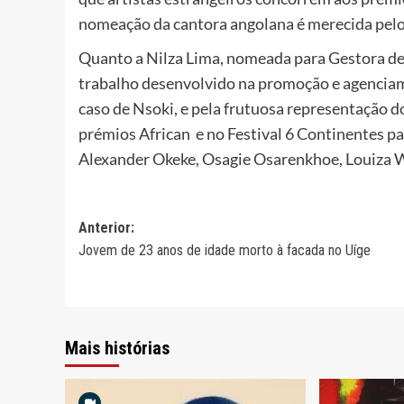
nomeação da cantora angolana é merecida pelo
Quanto a Nilza Lima, nomeada para Gestora de T
trabalho desenvolvido na promoção e agenciame
caso de Nsoki, e pela frutuosa representação do
prémios African e no Festival 6 Continentes p
Alexander Okeke, Osagie Osarenkhoe, Louiza W
Navegação
Anterior:
Jovem de 23 anos de idade morto à facada no Uíge
de
artigos
Mais histórias