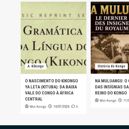
A. Kikongo
História do Kongo
O NASCIMENTO DO KIKONGO
NA MULUANGU: O
YA LETA (KITUBA): DA BAIXA
DAS INSÍGNIAS S
VALE DO CONGO À ÁFRICA
REINO DO KONGO
CENTRAL
Wizi-Kongo
11/
Wizi-Kongo
0
14/07/2026