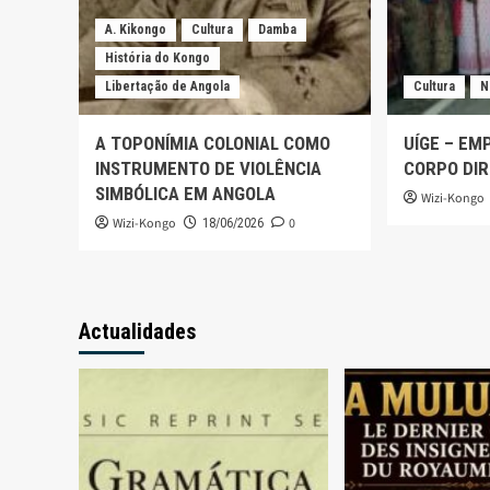
A. Kikongo
Cultura
Damba
História do Kongo
Libertação de Angola
Cultura
N
A TOPONÍMIA COLONIAL COMO
UÍGE – EM
INSTRUMENTO DE VIOLÊNCIA
CORPO DIR
SIMBÓLICA EM ANGOLA
Wizi-Kongo
Wizi-Kongo
0
18/06/2026
Actualidades