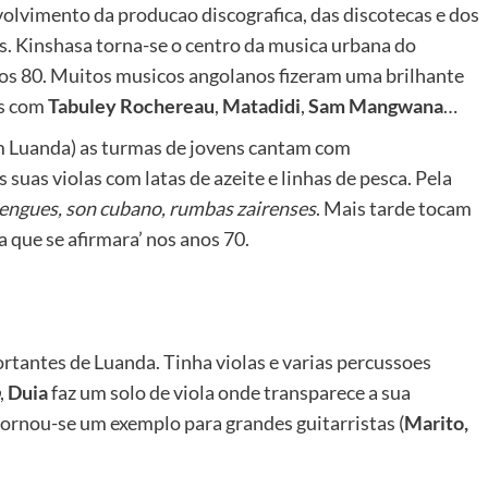
volvimento da producao discografica, das discotecas e dos
os. Kinshasa torna-se o centro da musica urbana do
nos 80. Muitos musicos angolanos fizeram uma brilhante
os com
Tabuley Rochereau
,
Matadidi
,
Sam Mangwana
…
m Luanda) as turmas de jovens cantam com
as violas com latas de azeite e linhas de pesca. Pela
engues, son cubano, rumbas zairenses
. Mais tarde tocam
 que se afirmara’ nos anos 70.
rtantes de Luanda. Tinha violas e varias percussoes
,
Duia
faz um solo de viola onde transparece a sua
ornou-se um exemplo para grandes guitarristas (
Marito,