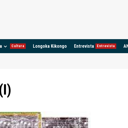
a
Longoka Kikongo
Entrevista
A
Cultura
Entrevista
(I)