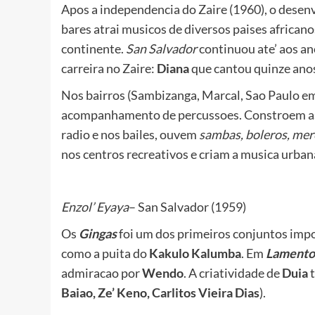
Apos a independencia do Zaire (1960), o desen
bares atrai musicos de diversos paises african
continente.
San Salvador
continuou ate’ aos a
carreira no Zaire:
Diana
que cantou quinze an
Nos bairros (Sambizanga, Marcal, Sao Paulo e
acompanhamento de percussoes. Constroem as su
radio e nos bailes, ouvem
sambas, boleros, mer
nos centros recreativos e criam a musica urbana
Enzol’ Eyaya
– San Salvador (1959)
Os
Gingas
foi um dos primeiros conjuntos impo
como a puita do
Kakulo Kalumba
. Em
Lamento
admiracao por
Wendo
. A criatividade de
Duia
t
Baiao, Ze’ Keno, Carlitos Vieira Dias
).