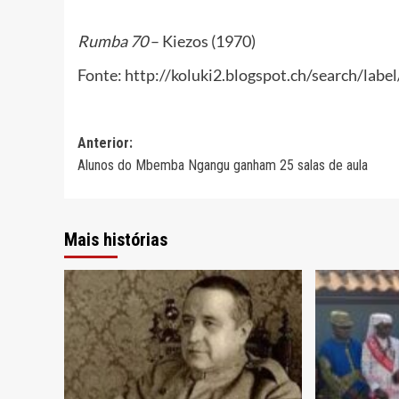
Rumba 70
– Kiezos (1970)
Fonte: http://koluki2.blogspot.ch/search/
Navegação
Anterior:
Alunos do Mbemba Ngangu ganham 25 salas de aula
de
artigos
Mais histórias