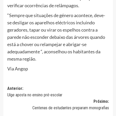
verificar ocorrências de relâmpagos.
“Sempre que situações de género acontece, deve-
se desligar os aparelhos eléctricos incluindo
geradores, tapar ou virar os espelhos contra a
parede não esconder debaixo das árvores quando
está a chover ou relampejar e abrigar-se
adequadamente “, aconselhou os habitantes da
mesma região.
Via Angop
Navegação
Anterior:
Uíge aposta no ensino pré-escolar
de
Próximo:
artigos
Centenas de estudantes preparam monografias