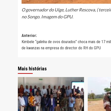
O governador do Uíge, Luther Rescova, ( terceir
no Songo. Imagem do GPU.
Navegação
Anterior:
Kimbele “galinha de ovos dourados” choca mais de 17 mi
de
de kwanzas na empresa do director do RH do GPU
artigos
Mais histórias