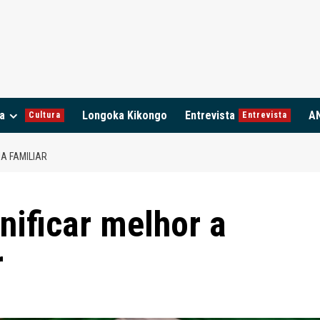
a
Longoka Kikongo
Entrevista
A
Cultura
Entrevista
A FAMILIAR
ificar melhor a
r