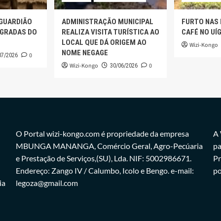
 GUARDIÃO
ADMINISTRAÇÃO MUNICIPAL
FURTO NAS
AGRADAS DO
REALIZA VISITA TURÍSTICA AO
CAFÉ NO UÍ
LOCAL QUE DÁ ORIGEM AO
Wizi-Kongo
NOME NEGAGE
0
07/2026
Wizi-Kongo
0
30/06/2026
O Portal wizi-kongo.com é propriedade da empresa
A 
MBUNGA MANANGA, Comércio Geral, Agro-Pecúaria
pa
e Prestação de Serviços,(SU), Lda. NIF: 5002986671.
Pr
Endereço: Zango IV / Calumbo, Icolo e Bengo. e-mail:
po
ia
legoza@gmail.com