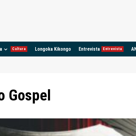
a
Longoka Kikongo
Entrevista
A
Cultura
Entrevista
o Gospel