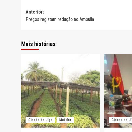
Navegação
Anterior:
Preços registam redução no Ambuila
de
artigos
Mais histórias
Cidade do Uíge
Mukaba
Cidade do U