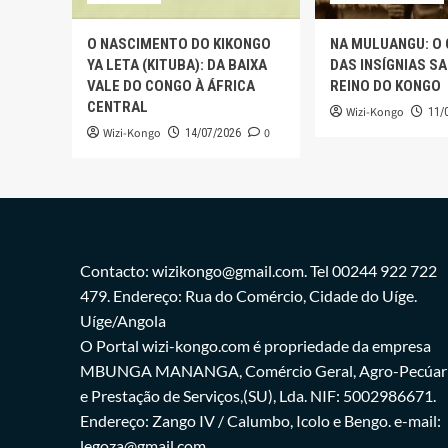
O NASCIMENTO DO KIKONGO
NA MULUANGU: O
YA LETA (KITUBA): DA BAIXA
DAS INSÍGNIAS S
VALE DO CONGO À ÁFRICA
REINO DO KONGO
CENTRAL
Wizi-Kongo
11/
Wizi-Kongo
0
14/07/2026
Contacto: wizikongo@gmail.com. Tel 00244 922 722
479. Endereço: Rua do Comércio, Cidade do Uíge.
Uíge/Angola
O Portal wizi-kongo.com é propriedade da empresa
MBUNGA MANANGA, Comércio Geral, Agro-Pecúar
e Prestação de Serviços,(SU), Lda. NIF: 5002986671.
Endereço: Zango IV / Calumbo, Icolo e Bengo. e-mail:
legoza@gmail.com