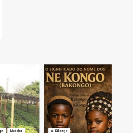
ge
Mukaba
A. Kikongo