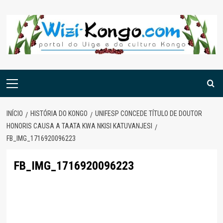
Skip
to
content
Menu
principal
INÍCIO
HISTÓRIA DO KONGO
UNIFESP CONCEDE TÍTULO DE DOUTOR
HONORIS CAUSA A TAATA KWA NKISI KATUVANJESI
FB_IMG_1716920096223
FB_IMG_1716920096223