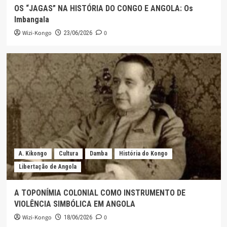
OS “JAGAS” NA HISTÓRIA DO CONGO E ANGOLA: Os
Imbangala
Wizi-Kongo
0
23/06/2026
A. Kikongo
Cultura
Damba
História do Kongo
Libertação de Angola
A TOPONÍMIA COLONIAL COMO INSTRUMENTO DE
VIOLÊNCIA SIMBÓLICA EM ANGOLA
Wizi-Kongo
0
18/06/2026