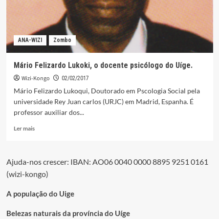
ANA-WIZI
Zombo
Mário Felizardo Lukoki, o docente psicólogo do Uíge.
Wizi-Kongo
02/02/2017
Mário Felizardo Lukoqui, Doutorado em Pscologia Social pela
universidade Rey Juan carlos (URJC) em Madrid, Espanha. É
professor auxiliar dos...
Leia
Ler mais
mais
sobre
Mário
Ajuda-nos crescer: IBAN: AO06 0040 0000 8895 9251 0161
Felizardo
(wizi-kongo)
Lukoki,
o
docente
A população do Uige
psicólogo
do
Belezas naturais da província do Uíge