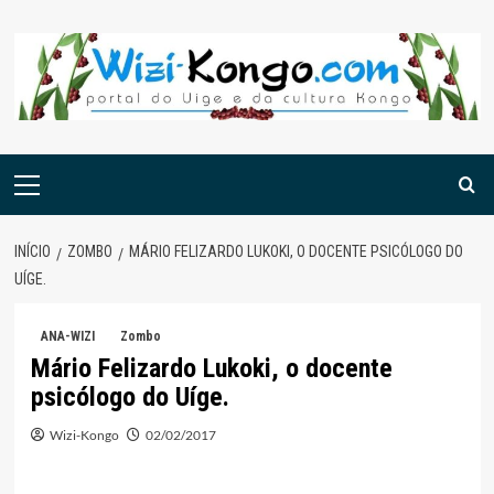
Skip
to
content
Menu
principal
INÍCIO
ZOMBO
MÁRIO FELIZARDO LUKOKI, O DOCENTE PSICÓLOGO DO
UÍGE.
ANA-WIZI
Zombo
Mário Felizardo Lukoki, o docente
psicólogo do Uíge.
Wizi-Kongo
02/02/2017