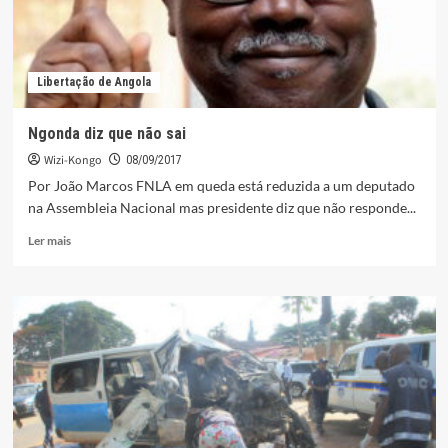
Libertação de Angola
Ngonda diz que não sai
Wizi-Kongo
08/09/2017
Por João Marcos FNLA em queda está reduzida a um deputado
na Assembleia Nacional mas presidente diz que não responde...
Leia
Ler mais
mais
sobre
Ngonda
diz
que
não
sai