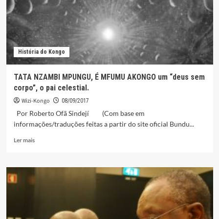
quatro
feridos
no
Kimbele
História do Kongo
TATA NZAMBI MPUNGU, É MFUMU AKONGO um “deus sem
corpo”, o pai celestial.
Wizi-Kongo
08/09/2017
Por Roberto Ofã Sindejí (Com base em
informações/traduções feitas a partir do site oficial Bundu...
Leia
Ler mais
mais
sobre
TATA
NZAMBI
MPUNGU,
É
MFUMU
AKONGO