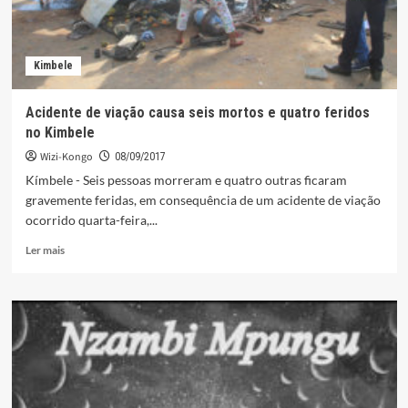
Kimbele
Acidente de viação causa seis mortos e quatro feridos
no Kimbele
Wizi-Kongo
08/09/2017
Kímbele - Seis pessoas morreram e quatro outras ficaram
gravemente feridas, em consequência de um acidente de viação
ocorrido quarta-feira,...
Leia
Ler mais
mais
sobre
Acidente
de
viação
causa
seis
mortos
e