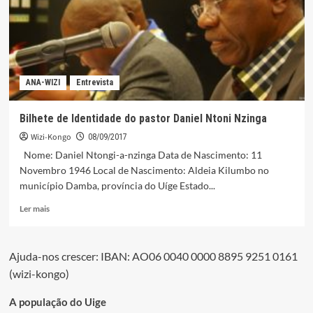
um
“deus
sem
corpo”,
o
pai
ANA-WIZI
Entrevista
celestial.
Bilhete de Identidade do pastor Daniel Ntoni Nzinga
Wizi-Kongo
08/09/2017
Nome: Daniel Ntongi-a-nzinga Data de Nascimento: 11
Novembro 1946 Local de Nascimento: Aldeia Kilumbo no
município Damba, província do Uíge Estado...
Leia
Ler mais
mais
sobre
Bilhete
Ajuda-nos crescer: IBAN: AO06 0040 0000 8895 9251 0161
de
(wizi-kongo)
Identidade
do
pastor
A população do Uige
Daniel