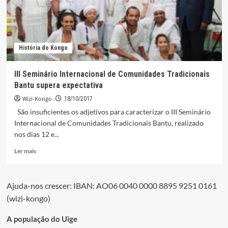
História do Kongo
III Seminário Internacional de Comunidades Tradicionais
Bantu supera expectativa
Wizi-Kongo
18/10/2017
São insuficientes os adjetivos para caracterizar o III Seminário
Internacional de Comunidades Tradicionais Bantu, realizado
nos dias 12 e...
Leia
Ler mais
mais
sobre
III
Ajuda-nos crescer: IBAN: AO06 0040 0000 8895 9251 0161
Seminário
(wizi-kongo)
Internacional
de
Comunidades
A população do Uige
Tradicionais