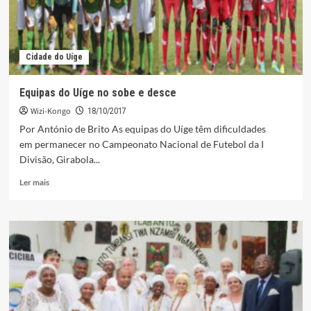
Cidade do Uíge
Equipas do Uíge no sobe e desce
Wizi-Kongo
18/10/2017
Por António de Brito As equipas do Uíge têm dificuldades
em permanecer no Campeonato Nacional de Futebol da I
Divisão, Girabola...
Leia
Ler mais
mais
sobre
Equipas
do
Uíge
no
sobe
e
desce