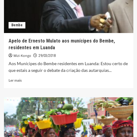
Bembe
Apelo de Ernesto Mulato aos munícipes do Bembe,
residentes em Luanda
Wizi-Kongo
29/03/2018
Aos Munícipes do Bembe residentes em Luanda: Estou certo de
que estais a seguir o debate da criação das autarquias...
Leia
Ler mais
mais
sobre
Apelo
de
Ernesto
Mulato
aos
munícipes
do