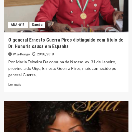
ANA-WIZI
Damba
O general Ernesto Guerra Pires distinguido com título de
Dr. Honoris causa em Espanha
Wizi-Kongo
29/03/2018
Por Maria Teixeira Da comuna de Nsosso, ex-31 de Janeiro,
província do Uíge, Ernesto Guerra Pires, mais conhecido por
general Guerra,...
Leia
Ler mais
mais
sobre
O
general
Ernesto
Guerra
Pires
distinguido