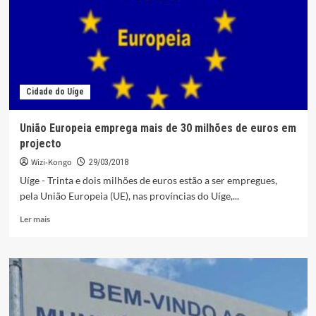
de
beneficência
no
Uíge
Cidade do Uíge
União Europeia emprega mais de 30 milhões de euros em
projecto
Wizi-Kongo
29/03/2018
Uíge - Trinta e dois milhões de euros estão a ser empregues,
pela União Europeia (UE), nas províncias do Uíge,...
Leia
Ler mais
mais
sobre
União
Europeia
emprega
mais
de