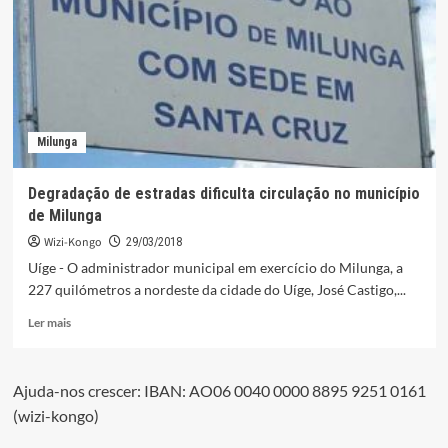
30
milhões
de
euros
em
projecto
Milunga
Degradação de estradas dificulta circulação no município
de Milunga
Wizi-Kongo
29/03/2018
Uíge - O administrador municipal em exercício do Milunga, a
227 quilómetros a nordeste da cidade do Uíge, José Castigo,...
Leia
Ler mais
mais
sobre
Degradação
Ajuda-nos crescer: IBAN: AO06 0040 0000 8895 9251 0161
de
(wizi-kongo)
estradas
dificulta