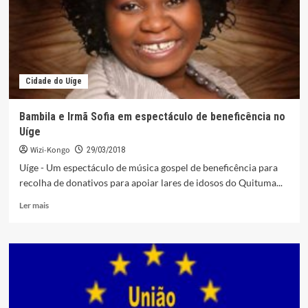
com
título
de
Dr.
Honoris
causa
Cidade do Uíge
em
Espanha
Bambila e Irmã Sofia em espectáculo de beneficência no
Uíge
Wizi-Kongo
29/03/2018
Uíge - Um espectáculo de música gospel de beneficência para
recolha de donativos para apoiar lares de idosos do Quituma...
Leia
Ler mais
mais
sobre
Bambila
e
Irmã
Sofia
em
espectáculo