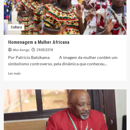
Bembe,
residentes
em
Luanda
Cultura
Homenagem a Mulher Africana
Wizi-Kongo
29/03/2018
Por Patrício Batsikama A imagem da mulher contém um
simbolismo controverso, pela dinâmica que conheceu...
Leia
Ler mais
mais
sobre
Homenagem
a
Mulher
Africana