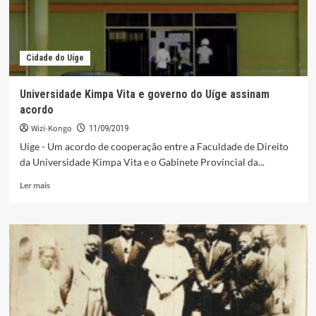
Cidade do Uíge
Universidade Kimpa Vita e governo do Uíge assinam
acordo
Wizi-Kongo
11/09/2019
Uíge - Um acordo de cooperação entre a Faculdade de Direito
da Universidade Kimpa Vita e o Gabinete Províncial da...
Leia
Ler mais
mais
sobre
Universidade
Kimpa
Vita
e
governo
do
Uíge