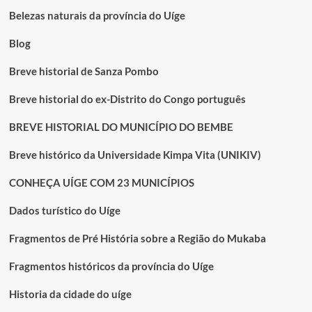
história
Belezas naturais da província do Uíge
do
Congo
Blog
e
de
Breve historial de Sanza Pombo
Angola:
o
Breve historial do ex-Distrito do Congo português
Ntotila
no
BREVE HISTORIAL DO MUNICÍPIO DO BEMBE
centro
do
Breve histórico da Universidade Kimpa Vita (UNIKIV)
conflito”
CONHEÇA UÍGE COM 23 MUNICÍPIOS
Dados turístico do Uíge
Fragmentos de Pré História sobre a Região do Mukaba
Fragmentos históricos da província do Uíge
Historia da cidade do uíge