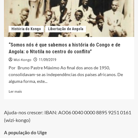
assinam
acordo
História do Kongo
Libertação de Angola
“Somos nós é que sabemos a história do Congo e de
Angola: o Ntotila no centro do conflito”
Wizi-Kongo
11/09/2019
Por Bruno Pastre Máximo Ao final dos anos de 1950,
consolidavam-se as independências dos países africanos. De
alguma forma, este...
Leia
Ler mais
mais
sobre
“Somos
Ajuda-nos crescer: IBAN: AO06 0040 0000 8895 9251 0161
nós
(wizi-kongo)
é
que
sabemos
A população do Uige
a