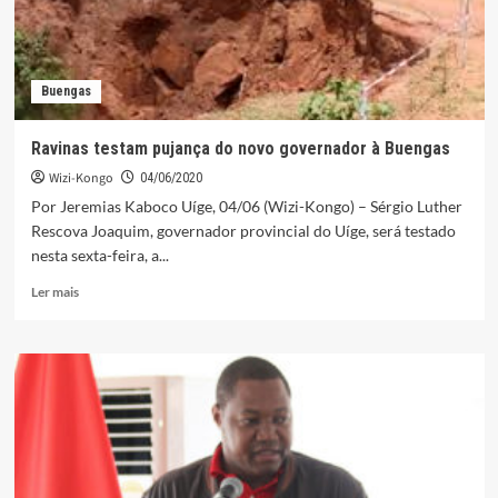
Buengas
Ravinas testam pujança do novo governador à Buengas
Wizi-Kongo
04/06/2020
Por Jeremias Kaboco Uíge, 04/06 (Wizi-Kongo) – Sérgio Luther
Rescova Joaquim, governador provincial do Uíge, será testado
nesta sexta-feira, a...
Leia
Ler mais
mais
sobre
Ravinas
testam
pujança
do
novo
governador
à