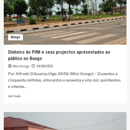
engajamentos
na
luta
contra
a
Covid-
Bungo
19
Dinheiro do PIIM e seus projectos apresentados ao
público no Bungo
Wizi-Kongo
04/06/2020
Por Alfredo Dikuwiza Uíge, 04/06 (Wizi-Kongo) – Duzentos e
cinquenta milhões, oitocentos e sessenta e oito mil, quinhentos
e oitenta...
Leia
Ler mais
mais
sobre
Dinheiro
do
PIIM
e