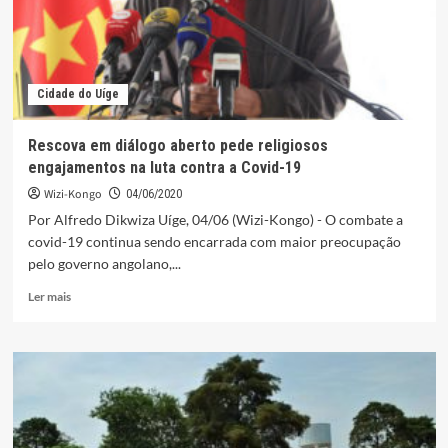
Buengas
Cidade do Uíge
Rescova em diálogo aberto pede religiosos
engajamentos na luta contra a Covid-19
Wizi-Kongo
04/06/2020
Por Alfredo Dikwiza Uíge, 04/06 (Wizi-Kongo) - O combate a
covid-19 continua sendo encarrada com maior preocupação
pelo governo angolano,...
Leia
Ler mais
mais
sobre
Rescova
em
diálogo
aberto
pede
religiosos