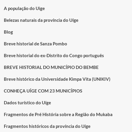
povo”
clama
A população do Uige
por
Manuel
Belezas naturais da província do Uíge
João
em
Blog
Kimbele
Breve historial de Sanza Pombo
Breve historial do ex-Distrito do Congo português
BREVE HISTORIAL DO MUNICÍPIO DO BEMBE
Breve histórico da Universidade Kimpa Vita (UNIKIV)
CONHEÇA UÍGE COM 23 MUNICÍPIOS
Dados turístico do Uíge
Fragmentos de Pré História sobre a Região do Mukaba
Fragmentos históricos da província do Uíge