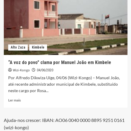
seus
projectos
apresentados
ao
público
no
Bungo
Alto Zaza
Kimbele
“A voz do povo” clama por Manuel João em Kimbele
Wizi-Kongo
04/06/2020
Por Alfredo Dikwiza Uíge, 04/06 (Wizi-Kongo) – Manuel João,
até recente administrador municipal de Kimbele, substituído
neste cargo por Rosa...
Leia
Ler mais
mais
sobre
“A
Ajuda-nos crescer: IBAN: AO06 0040 0000 8895 9251 0161
voz
(wizi-kongo)
do