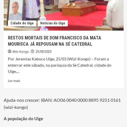
Cidade do Uíge
Noticias do Uige
RESTOS MORTAIS DE DOM FRANCISCO DA MATA
MOURISCA JÁ REPOUSAM NA SÉ CATEDRAL
Wizi-Kongo
25/03/2023
Por Jeremias Kaboco Uíge, 25/03 (Wizi-Kongo) – Foram a
enterrar este sábado, na paróquia da Sé Catedral, cidade do
Uíge,...
Leia
Ler mais
mais
sobre
RESTOS
Ajuda-nos crescer: IBAN: AO06 0040 0000 8895 9251 0161
MORTAIS
(wizi-kongo)
DE
DOM
FRANCISCO
A população do Uige
DA