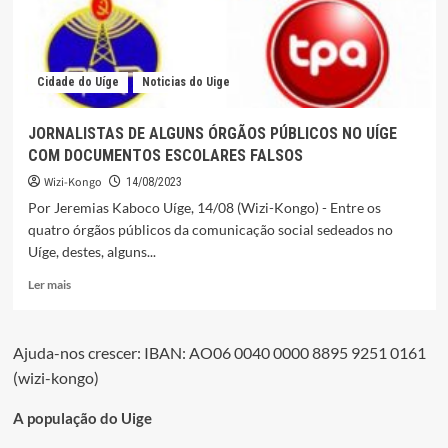
Cidade do Uíge
Noticias do Uige
JORNALISTAS DE ALGUNS ÓRGÃOS PÚBLICOS NO UÍGE
COM DOCUMENTOS ESCOLARES FALSOS
Wizi-Kongo
14/08/2023
Por Jeremias Kaboco Uíge, 14/08 (Wizi-Kongo) - Entre os
quatro órgãos públicos da comunicação social sedeados no
Uíge, destes, alguns...
Leia
Ler mais
mais
sobre
JORNALISTAS
Ajuda-nos crescer: IBAN: AO06 0040 0000 8895 9251 0161
DE
(wizi-kongo)
ALGUNS
ÓRGÃOS
PÚBLICOS
A população do Uige
NO