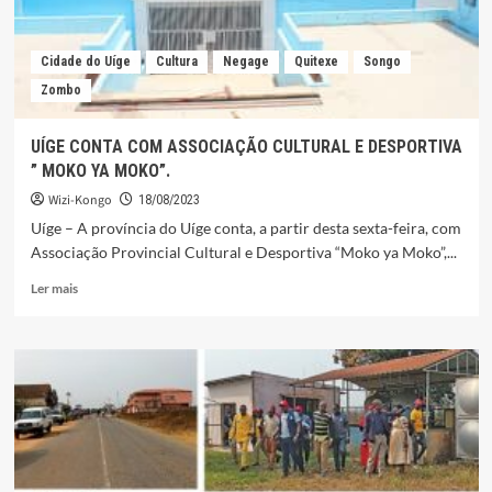
Cidade do Uíge
Cultura
Negage
Quitexe
Songo
Zombo
UÍGE CONTA COM ASSOCIAÇÃO CULTURAL E DESPORTIVA
” MOKO YA MOKO”.
Wizi-Kongo
18/08/2023
Uíge – A província do Uíge conta, a partir desta sexta-feira, com
Associação Provincial Cultural e Desportiva “Moko ya Moko”,...
Leia
Ler mais
mais
sobre
UÍGE
CONTA
COM
ASSOCIAÇÃO
CULTURAL
E
DESPORTIVA