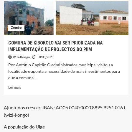
”
MOKO
YA
MOKO”.
Zombo
COMUNA DE KIBOKOLO VAI SER PRIORIZADA NA
IMPLEMENTAÇÃO DE PROJECTOS DO PIIM
Wizi-Kongo
18/08/2023
Por António Capitão O administrador municipal visitou a
localidade e aponta a necessidade de mais investimentos para
que a comuna...
Leia
Ler mais
mais
sobre
COMUNA
Ajuda-nos crescer: IBAN: AO06 0040 0000 8895 9251 0161
DE
(wizi-kongo)
KIBOKOLO
VAI
SER
A população do Uige
PRIORIZADA