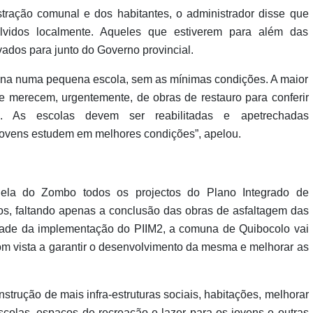
tração comunal e dos habitantes, o administrador disse que
lvidos localmente. Aqueles que estiverem para além das
ados para junto do Governo provincial.
ona numa pequena escola, sem as mínimas condições. A maior
e merecem, urgentemente, de obras de restauro para conferir
s. As escolas devem ser reabilitadas e apetrechadas
jovens estudem em melhores condições”, apelou.
ela do Zombo todos os projectos do Plano Integrado de
os, faltando apenas a conclusão das obras de asfaltagem das
lidade da implementação do PIIM2, a comuna de Quibocolo vai
om vista a garantir o desenvolvimento da mesma e melhorar as
nstrução de mais infra-estruturas sociais, habitações, melhorar
scolas, espaços de recreação e lazer para os jovens e outras