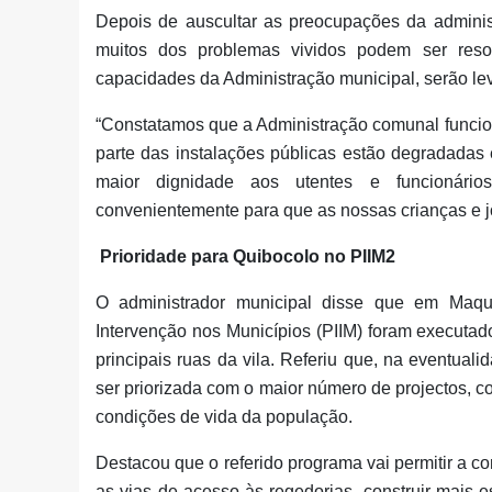
Depois de auscultar as preocupações da adminis
muitos dos problemas vividos podem ser reso
capacidades da Administração municipal, serão lev
“Constatamos que a Administração comunal funci
parte das instalações públicas estão degradadas 
maior dignidade aos utentes e funcionário
convenientemente para que as nossas crianças e 
Prioridade para Quibocolo no PIIM2
O administrador municipal disse que em Maqu
Intervenção nos Municípios (PIIM) foram executad
principais ruas da vila. Referiu que, na eventua
ser priorizada com o maior número de projectos, c
condições de vida da população.
Destacou que o referido programa vai permitir a co
as vias de acesso às regedorias, construir mais e