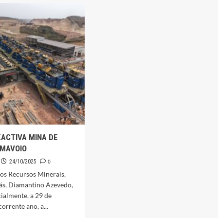
E
NÇÃO
DESPORTO
SUPERVISIONA
CONCLUSÃO
DÃOS
DAS
OBRAS
ORAÇÃO
DO
L
ESTÁDIO
VICI
RIOS
ANTÓNIO
ACTIVA MINA DE
 MAVOIO
0
24/10/2025
os Recursos Minerais,
ás, Diamantino Azevedo,
cialmente, a 29 de
orrente ano, a...