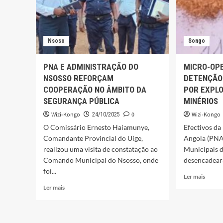
Nsoso
Songo
PNA E ADMINISTRAÇÃO DO
MICRO-OP
NSOSSO REFORÇAM
DETENÇÃO 
COOPERAÇÃO NO ÂMBITO DA
POR EXPLO
SEGURANÇA PÚBLICA
MINÉRIOS
Wizi-Kongo
0
Wizi-Kongo
24/10/2025
O Comissário Ernesto Haiamunye,
Efectivos da
Comandante Provincial do Uíge,
Angola (PNA
realizou uma visita de constatação ao
Municipais d
Comando Municipal do Nsosso, onde
desencadeara
foi...
Leia
Ler mais
mais
Leia
Ler mais
sobre
mais
MICR
sobre
OPER
PNA
RESUL