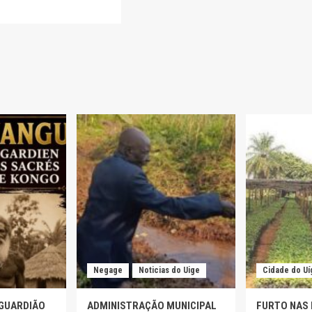
LA
TIVA
E
IO
Negage
Noticias do Uige
Cidade do Uí
 GUARDIÃO
ADMINISTRAÇÃO MUNICIPAL
FURTO NAS