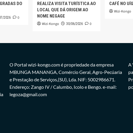
AGRADAS DO
REALIZA VISITA TURÍSTICA AO
CAFÉ NO UÍ
LOCAL QUE DÁ ORIGEM AO
Wizi-Kongo
NOME NEGAGE
0
07/2026
Wizi-Kongo
0
30/06/2026
O Portal wizi-kongo.com é propriedade da empresa
A 
MBUNGA MANANGA, Comércio Geral, Agro-Pecúaria
pa
e Prestação de Serviços,(SU), Lda. NIF: 5002986671.
Pr
Endereço: Zango IV / Calumbo, Icolo e Bengo. e-mail:
po
ia
legoza@gmail.com