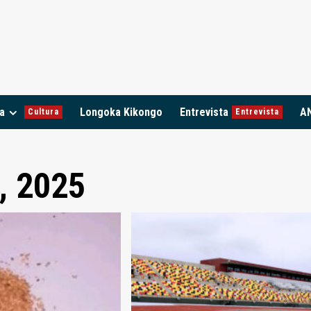
a
Longoka Kikongo
Entrevista
A
Cultura
Entrevista
, 2025