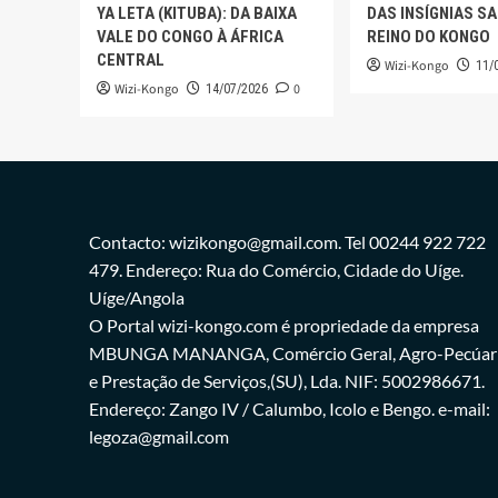
YA LETA (KITUBA): DA BAIXA
DAS INSÍGNIAS S
VALE DO CONGO À ÁFRICA
REINO DO KONGO
CENTRAL
Wizi-Kongo
11/
Wizi-Kongo
0
14/07/2026
Contacto: wizikongo@gmail.com. Tel 00244 922 722
479. Endereço: Rua do Comércio, Cidade do Uíge.
Uíge/Angola
O Portal wizi-kongo.com é propriedade da empresa
MBUNGA MANANGA, Comércio Geral, Agro-Pecúar
e Prestação de Serviços,(SU), Lda. NIF: 5002986671.
Endereço: Zango IV / Calumbo, Icolo e Bengo. e-mail:
legoza@gmail.com