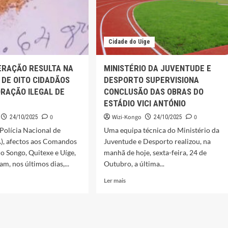
Cidade do Uíge
ERAÇÃO RESULTA NA
MINISTÉRIO DA JUVENTUDE E
DE OITO CIDADÃOS
DESPORTO SUPERVISIONA
RAÇÃO ILEGAL DE
CONCLUSÃO DAS OBRAS DO
ESTÁDIO VICI ANTÓNIO
0
Wizi-Kongo
0
24/10/2025
24/10/2025
 Polícia Nacional de
Uma equipa técnica do Ministério da
), afectos aos Comandos
Juventude e Desporto realizou, na
o Songo, Quitexe e Uíge,
manhã de hoje, sexta-feira, 24 de
m, nos últimos dias,...
Outubro, a última...
Leia
Ler mais
mais
sobre
O-
MINISTÉRIO
AÇÃO
DA
TA
JUVENTUDE