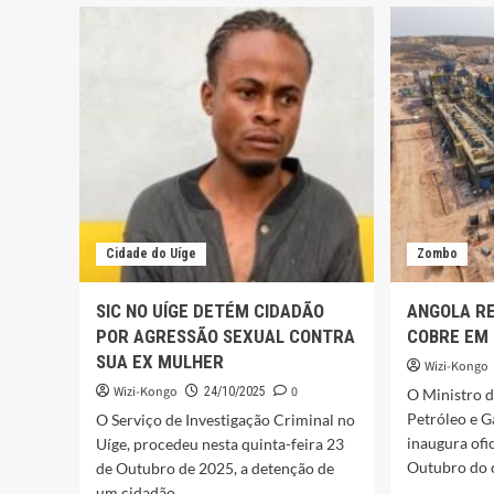
E
NA
ADMINISTRAÇÃO
DETE
DO
DE
NSOSSO
OITO
REFORÇAM
CIDA
COOPERAÇÃO
POR
NO
EXPL
ÂMBITO
ILEGA
DA
DE
SEGURANÇA
MINÉ
PÚBLICA
Cidade do Uíge
Zombo
SIC NO UÍGE DETÉM CIDADÃO
ANGOLA RE
POR AGRESSÃO SEXUAL CONTRA
COBRE EM
SUA EX MULHER
Wizi-Kongo
Wizi-Kongo
0
24/10/2025
O Ministro d
Petróleo e G
O Serviço de Investigação Criminal no
inaugura ofi
Uíge, procedeu nesta quinta-feira 23
Outubro do c
de Outubro de 2025, a detenção de
um cidadão...