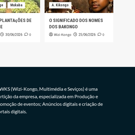
ge
Mukaba
A. Kikongo
 PLANTAçÕES DE
O SIGNIFICADO DOS NOMES
GE
DOS BAKONGO
0
Wizi-Kongo
0
30/06/2026
25/06/2026
WKS (Wizi-Kongo, Multimédia e Seviços) é uma
rtição da empresa, especializada em Produção e
omoção de eventos; Anúncios digitais e criação de
rtais digitais.