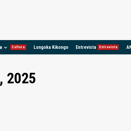
a
Longoka Kikongo
Entrevista
A
Cultura
Entrevista
, 2025