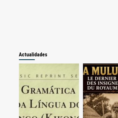
O
JOVEM
EMPRESÁRIO
QUE
INSPIRA
O
DESPORTO
NO
BEMBE
Actualidades