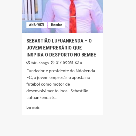
ANA-WIZI
Bembe
SEBASTIÃO LUFUANKENDA – O
JOVEM EMPRESÁRIO QUE
INSPIRA O DESPORTO NO BEMBE
Wizi-Kongo
0
31/10/2025
Fundador e presidente do Ndokenda
FC, o jovem empresário aposta no
futebol como motor de
desenvolvimento local. Sebastião
Lufuankenda é...
Leia
Ler mais
mais
sobre
SEBASTIÃO
LUFUANKENDA
–