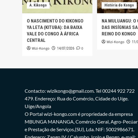
A. Kikongo
História do Kongo
O NASCIMENTO DO KIKONGO
NA MULUANGU: O
YA LETA (KITUBA): DA BAIXA
DAS INSÍGNIAS S
VALE DO CONGO À ÁFRICA
REINO DO KONGO
CENTRAL
Wizi-Kongo
11/
Wizi-Kongo
0
14/07/2026
Contacto: wizikongo@gmail.com. Tel 00244 922 722
479. Endereço: Rua do Comércio, Cidade do Uíge.
Uíge/Angola
O Portal wizi-kongo.com é propriedade da empresa
MBUNGA MANANGA, Comércio Geral, Agro-Pecúar
e Prestação de Serviços,(SU), Lda. NIF: 5002986671.
Endereço: Zango IV / Calumbo, Icolo e Bengo. e-mail: