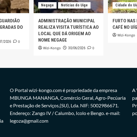
Negage
Noticias do Uige
Cidade do Uí
 GUARDIÃO
ADMINISTRAÇÃO MUNICIPAL
FURTO NAS
AGRADAS DO
REALIZA VISITA TURÍSTICA AO
CAFÉ NO UÍ
LOCAL QUE DÁ ORIGEM AO
Wizi-Kongo
NOME NEGAGE
0
07/2026
Wizi-Kongo
0
30/06/2026
O Portal wizi-kongo.com é propriedade da empresa
A 
MBUNGA MANANGA, Comércio Geral, Agro-Pecúaria
pa
e Prestação de Serviços,(SU), Lda. NIF: 5002986671.
Pr
Endereço: Zango IV / Calumbo, Icolo e Bengo. e-mail:
po
ia
legoza@gmail.com