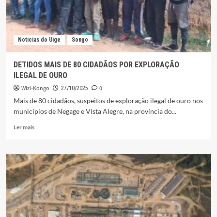
Noticias do Uige
Songo
DETIDOS MAIS DE 80 CIDADÃOS POR EXPLORAÇÃO
ILEGAL DE OURO
Wizi-Kongo
0
27/10/2025
Mais de 80 cidadãos, suspeitos de exploração ilegal de ouro nos
municípios de Negage e Vista Alegre, na província do...
Leia
Ler mais
mais
sobre
DETIDOS
MAIS
DE
80
CIDADÃOS
POR
EXPLORAÇÃO