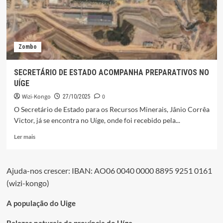
ILEGAL
DE
OURO
Zombo
SECRETÁRIO DE ESTADO ACOMPANHA PREPARATIVOS NO
UÍGE
Wizi-Kongo
0
27/10/2025
O Secretário de Estado para os Recursos Minerais, Jânio Corrêa
Victor, já se encontra no Uíge, onde foi recebido pela...
Leia
Ler mais
mais
sobre
SECRETÁRIO
Ajuda-nos crescer: IBAN: AO06 0040 0000 8895 9251 0161
DE
(wizi-kongo)
ESTADO
ACOMPANHA
PREPARATIVOS
A população do Uige
NO
UÍGE