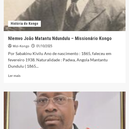
História do Kongo
Nlemvo João Matantu Ndundulu – Missionário Kongo
Wizi-Kongo
01/10/2025
Por Sabakinu Kivilu Ano de nascimento : 1865, faleceu em
fevereiro 1938. Naturalidade : Padwa, Angola Mantantu
Dundulu ( 1865...
Leia
Ler mais
mais
sobre
Nlemvo
João
Matantu
Ndundulu
–
Missionário
Kongo