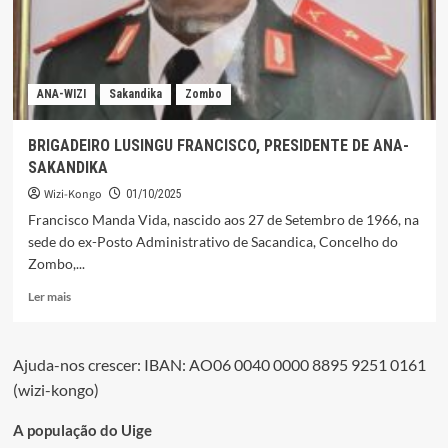
ANA-WIZI
Sakandika
Zombo
BRIGADEIRO LUSINGU FRANCISCO, PRESIDENTE DE ANA-
SAKANDIKA
Wizi-Kongo
01/10/2025
Francisco Manda Vida, nascido aos 27 de Setembro de 1966, na
sede do ex-Posto Administrativo de Sacandica, Concelho do
Zombo,...
Leia
Ler mais
mais
sobre
BRIGADEIRO
Ajuda-nos crescer: IBAN: AO06 0040 0000 8895 9251 0161
LUSINGU
(wizi-kongo)
FRANCISCO,
PRESIDENTE
DE
A população do Uige
ANA-