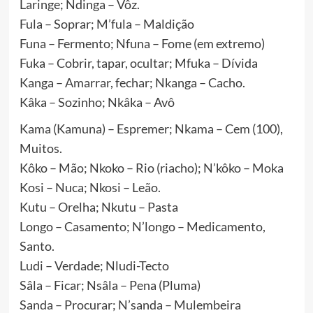
Laringe; Ndinga – Vôz.
Fula – Soprar; M’fula – Maldição
Funa – Fermento; Nfuna – Fome (em extremo)
Fuka – Cobrir, tapar, ocultar; Mfuka – Dívida
Kanga – Amarrar, fechar; Nkanga – Cacho.
Kâka – Sozinho; Nkâka – Avô
Kama (Kamuna) – Espremer; Nkama – Cem (100),
Muitos.
Kôko – Mão; Nkoko – Rio (riacho); N’kôko – Moka
Kosi – Nuca; Nkosi – Leão.
Kutu – Orelha; Nkutu – Pasta
Longo – Casamento; N’longo – Medicamento,
Santo.
Ludi – Verdade; Nludi-Tecto
Sâla – Ficar; Nsâla – Pena (Pluma)
Sanda – Procurar; N’sanda – Mulembeira